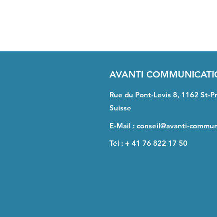
AVANTI COMMUNICAT
Rue du Pont-Levis 8, 1162 St-P
Suisse
E-Mail :
conseil@avanti-commun
Tél :
+ 41 76 822 17 50
Suisse romande,
Morges, Nyon, La
Echichens, Echend