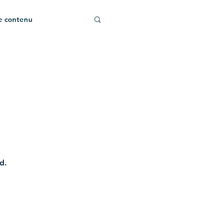
e contenu
Communication
d.