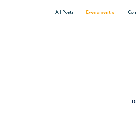
All Posts
Evénementiel
Con
Graphisme
Digital | Site in
Marketing
D