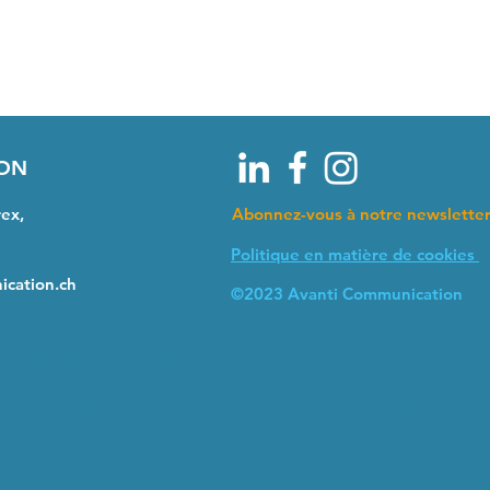
ION
rex,
Abonnez-vous à notre newslette
Politique en matière de cookies
ication.ch
©2023 Avanti Communication
Arc lémanique,
La Côte
usanne, Vevey, Montreux, Genève, St-Prex, Rolle, Dist
ens, Lonay, La Sarraz, Gimel,Tolochenaz, Denges, Bière